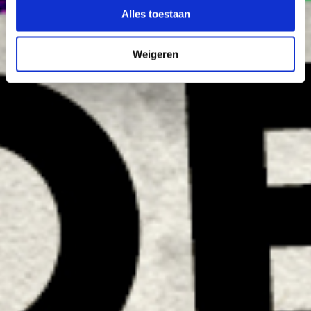
Alles toestaan
Weigeren
Stompen (film)
Landhuis Oud Amelisweerd