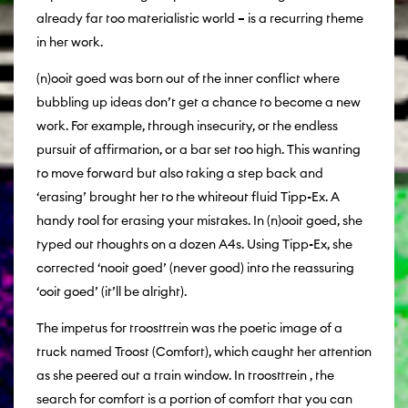
already far too materialistic world – is a recurring theme
in her work.
(n)ooit goed was born out of the inner conflict where
bubbling up ideas don’t get a chance to become a new
work. For example, through insecurity, or the endless
pursuit of affirmation, or a bar set too high. This wanting
to move forward but also taking a step back and
‘erasing’ brought her to the whiteout fluid Tipp-Ex. A
handy tool for erasing your mistakes. In (n)ooit goed, she
typed out thoughts on a dozen A4s. Using Tipp-Ex, she
corrected ‘nooit goed’ (never good) into the reassuring
‘ooit goed’ (it’ll be alright).
The impetus for troosttrein was the poetic image of a
truck named Troost (Comfort), which caught her attention
as she peered out a train window. In troosttrein , the
search for comfort is a portion of comfort that you can