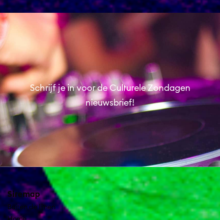
Schrijf je in voor de Culturele Zondagen
nieuwsbrief!
Sitemap
Buiten de lijnen
Home