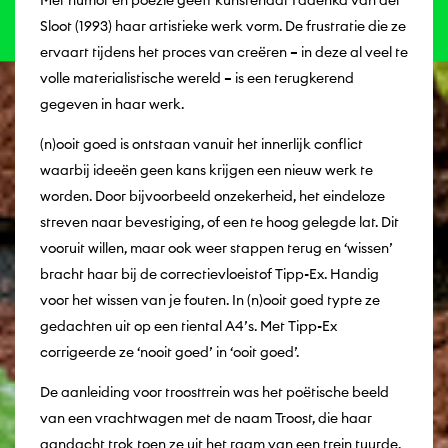
Sloot (1993) haar artistieke werk vorm. De frustratie die ze
ervaart tijdens het proces van creëren – in deze al veel te
volle materialistische wereld – is een terugkerend
gegeven in haar werk.
(n)ooit goed is ontstaan vanuit het innerlijk conflict
waarbij ideeën geen kans krijgen een nieuw werk te
worden. Door bijvoorbeeld onzekerheid, het eindeloze
streven naar bevestiging, of een te hoog gelegde lat. Dit
vooruit willen, maar ook weer stappen terug en ‘wissen’
bracht haar bij de correctievloeistof Tipp-Ex. Handig
voor het wissen van je fouten. In (n)ooit goed typte ze
gedachten uit op een tiental A4’s. Met Tipp-Ex
corrigeerde ze ‘nooit goed’ in ‘ooit goed’.
De aanleiding voor troosttrein was het poëtische beeld
van een vrachtwagen met de naam Troost, die haar
aandacht trok toen ze uit het raam van een trein tuurde.