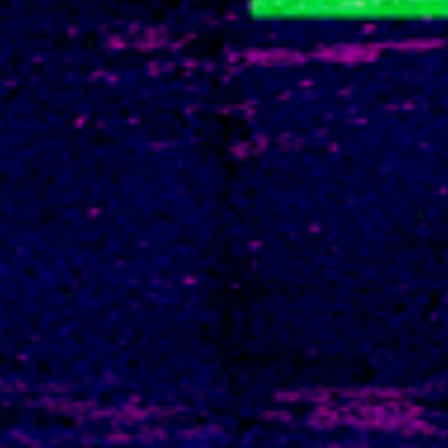
Kids
Beeldende Kunst
Talkshow met makers
De Zware Jongens
Young Talent - Streetart