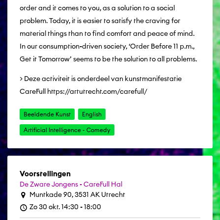
order and it comes to you, as a solution to a social
problem. Today, it is easier to satisfy the craving for
material things than to find comfort and peace of mind.
In our consumption-driven society, ‘Order Before 11 p.m.,
Get it Tomorrow’ seems to be the solution to all problems.
> Deze activiteit is onderdeel van kunstmanifestatie
CareFull https://artutrecht.com/carefull/
Beeldende Kunst
English
Artificial Intelligence - Comedy
Voorstellingen
De Zware Jongens - CareFull Hal
Muntkade 90, 3531 AK Utrecht
Zo 30 okt. 14:30 - 18:00