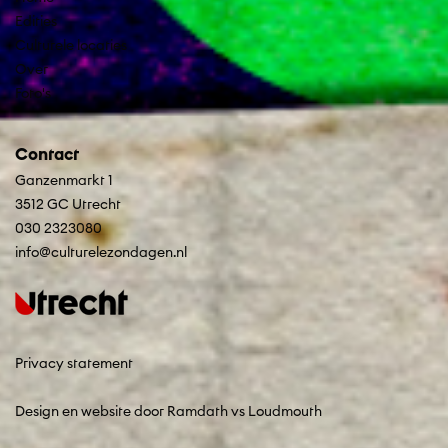
Edities
Culturele locaties
Over
Foto's
Contact
Ganzenmarkt 1
3512 GC Utrecht
030 2323080
info@culturelezondagen.nl
Privacy statement
Design en website door Ramdath
vs
Loudmouth