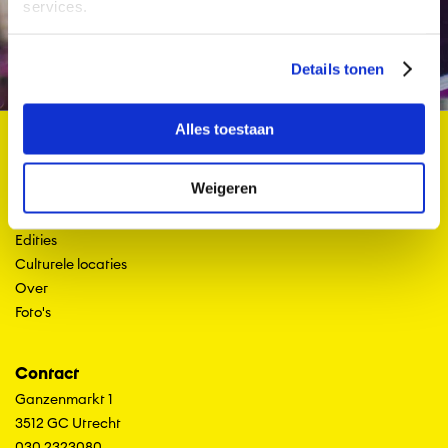
services.
Details tonen
Alles toestaan
Sitemap
Weigeren
terug
Home
Edities
Culturele locaties
Over
Foto's
Contact
Ganzenmarkt 1
3512 GC Utrecht
030 2323080