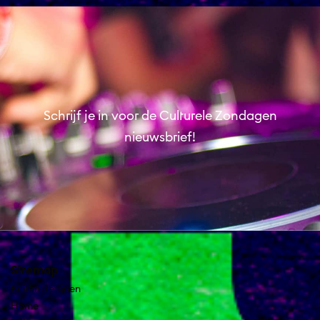
Schrijf je in voor de Culturele Zondagen
nieuwsbrief!
Sitemap
Buiten de lijnen
Home