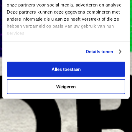
onze partners voor social media, adverteren en analyse.
Beeldende Kunst
English
Deze partners kunnen deze gegevens combineren met
andere informatie die u aan ze heeft verstrekt of die ze
hebben verzameld op basis van uw gebruik van hun
services.
Details tonen
Alles toestaan
Weigeren
Marijke van Warmerdam
Landhuis Oud Amelisweerd
Videokunst - Kunst aan de wand