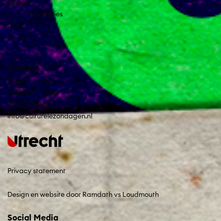
Edities
Culturele locaties
Over
Foto's
Contact
Ganzenmarkt 1
3512 GC Utrecht
030 2323080
info@culturelezondagen.nl
Privacy statement
Design en website door Ramdath
vs
Loudmouth
Social Media