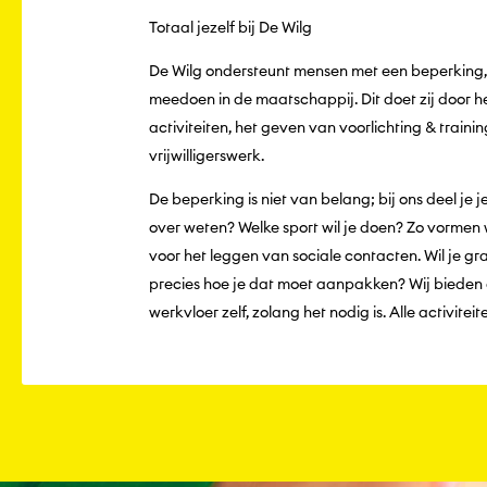
Totaal jezelf bij De Wilg
De Wilg ondersteunt mensen met een beperking, ve
meedoen in de maatschappij. Dit doet zij door het
activiteiten, het geven van voorlichting & traini
vrijwilligerswerk.
De beperking is niet van belang; bij ons deel je j
over weten? Welke sport wil je doen? Zo vormen 
voor het leggen van sociale contacten. Wil je gr
precies hoe je dat moet aanpakken? Wij bieden 
werkvloer zelf, zolang het nodig is. Alle activitei