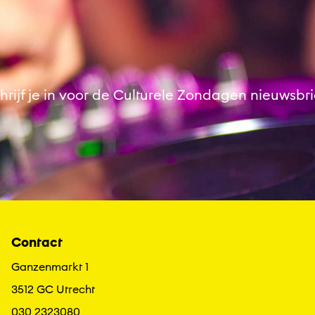
hrijf je in voor de Culturele Zondagen nieuwsbri
Contact
Ganzenmarkt 1
3512 GC Utrecht
030 2323080