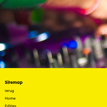
Sc
Sitemap
terug
Home
Edities