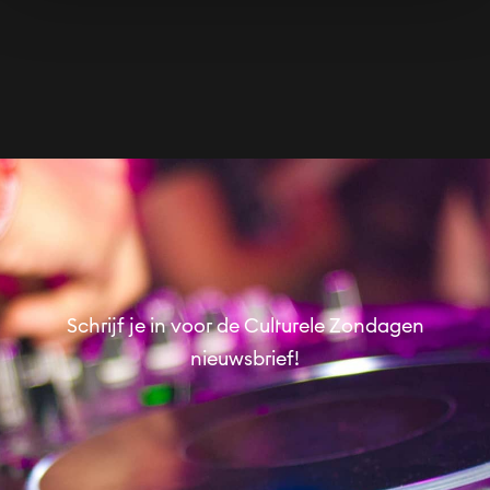
Safer Clubbing training
KABUL à GoGo
Community
Gratis
Schrijf je in voor de Culturele Zondagen
nieuwsbrief!