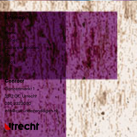
Sitemap
terug
Home
Edities
Culturele locaties
Over
Foto's
Contact
Ganzenmarkt 1
3512 GC Utrecht
030 2323080
info@culturelezondagen.nl