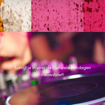
Wijkfestival Hoograven
Muziek
Schrijf je in voor de Culturele Zondagen
nieuwsbrief!