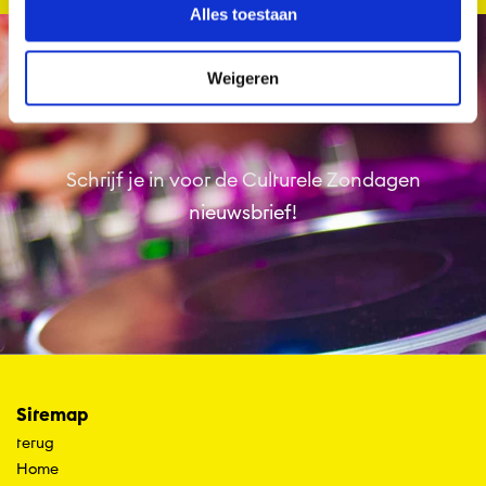
Alles toestaan
Weigeren
Schrijf je in voor de Culturele Zondagen
nieuwsbrief!
Sitemap
terug
Home