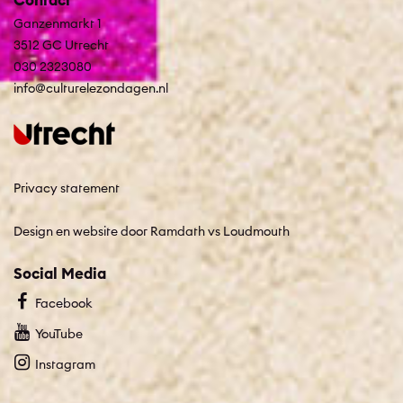
Ganzenmarkt 1
3512 GC Utrecht
030 2323080
info@culturelezondagen.nl
Privacy statement
Design en website door Ramdath
vs
Loudmouth
Social Media
Facebook
YouTube
Instagram