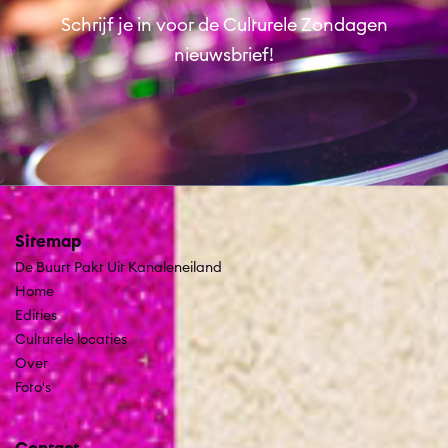
Schrijf je in voor de Culturele Zondagen
nieuwsbrief!
Sitemap
De Buurt Pakt Uit Kanaleneiland
Home
Edities
Culturele locaties
Over
Foto's
Contact