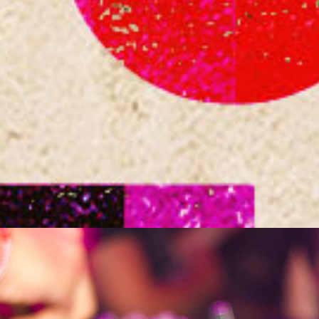
50 jaar gastarbeiders Utrecht
Wijkfestival Kanaleneiland
Film & Beeldcultuur