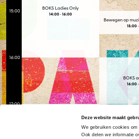
BOKS Ladies Only
15:00
14:00 - 16:00
Bewegen op muzie
15:00 -
16:00
BOKS o
16:00 -
17:00
Deze website maakt gebru
De Magie van Marokko door de
Liedjestovenaar
We gebruiken cookies om f
17:00 - 18:00
Ook delen we informatie o