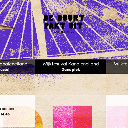
12 JUNI 2022
Kanaleneiland
Wijkfestival Kanaleneiland
Wijkfe
ussel
Dans plek
n concert
 14:45