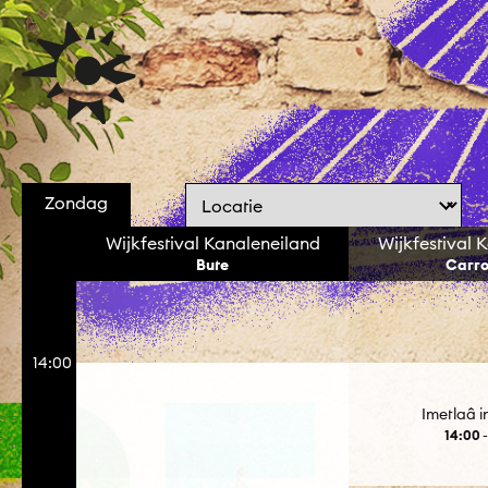
Zondag
Wijkfestival Kanaleneiland
Wijkfestival 
Bute
Carro
14:00
Imetlaâ i
14:00 -