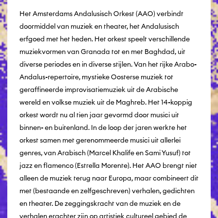
Het Amsterdams Andalusisch Orkest (AAO) verbindt
doormiddel van muziek en theater, het Andalusisch
erfgoed met het heden. Het orkest speelt verschillende
muziekvormen van Granada tot en met Baghdad, uit
diverse periodes en in diverse stijlen. Van het rijke Arabo-
Andalus-repertoire, mystieke Oosterse muziek tot
geraffineerde improvisatiemuziek uit de Arabische
wereld en volkse muziek uit de Maghreb. Het 14-koppig
orkest wordt nu al tien jaar gevormd door musici uit
binnen- en buitenland. In de loop der jaren werkte het
orkest samen met gerenommeerde musici uit allerlei
genres, van Arabisch (Marcel Khalife en Sami Yusuf) tot
jazz en flamenco (Estrella Morente). Het AAO brengt niet
alleen de muziek terug naar Europa, maar combineert dit
met (bestaande en zelfgeschreven) verhalen, gedichten
en theater. De zeggingskracht van de muziek en de
verhalen erachter zijn op artistiek cultureel gebied de