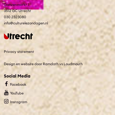
Ganzenmarkt 1
3512 GC Utrecht
030 2323080
info@culturelezondagen.nl
Privacy statement
Design en website door Ramdath
vs
Loudmouth
Social Media
Facebook
YouTube
Instagram