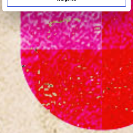
50 jaar gastarbeiders Utrecht
Wijkfestival Kanaleneiland
Film & Beeldcultuur