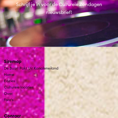
Schrijf je in voor de Culturele Zondagen
nieuwsbrief!
Sitemap
De Buurt Pakt Uit Kanaleneiland
Home
Edities
Culturele locaties
Over
Foto's
Contact