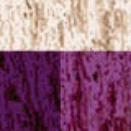
SowieZo band
Wijkfestival Hoograven