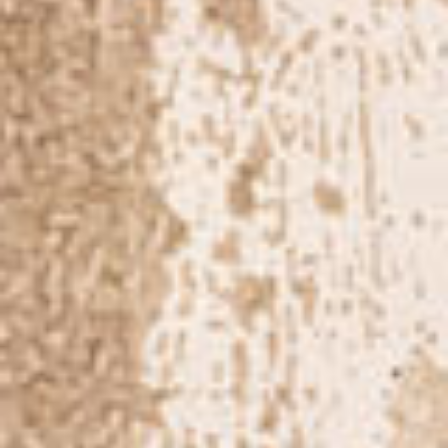
Muziek
Dansdemonstratie My Motion
Wijkfestival Hoograven