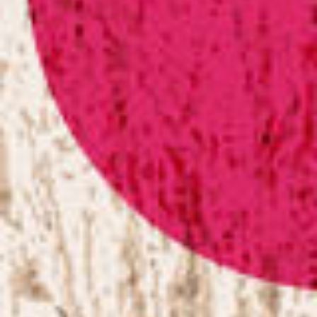
KEEK
Wijkfestival Hoograven
Muziek