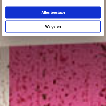
Alles toestaan
Weigeren
Billbunker band
Wijkfestival Hoograven
Muziek