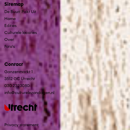
Sitemap
De Buurt Pakt Uit
Home
Edities
Culturele locaties
Over
Foto's
Contact
Ganzenmarkt 1
3512 GC Utrecht
030 2323080
info@culturelezondagen.nl
Privacy statement