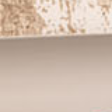
Theater & Dans
Dansworkshop My Motion
Wijkfestival Hoograven
Theater & Dans