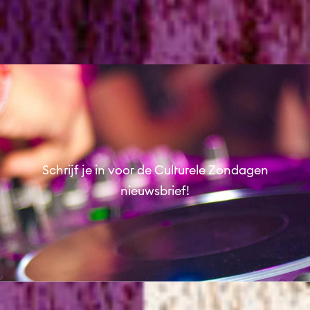
Demonstratie aquarel schilderen
Wijkfestival Hoograven
Workshop
Schrijf je in voor de Culturele Zondagen
nieuwsbrief!