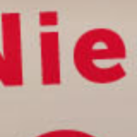
Freestyle voetbal clinic
Wijkfestival Hoograven
Ontplooiing