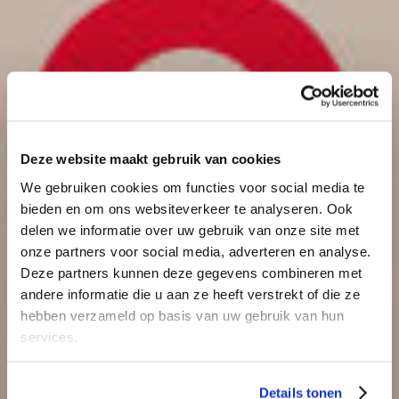
Deze website maakt gebruik van cookies
Concert Las Músicas
We gebruiken cookies om functies voor social media te
Wijkfestival Hoograven
bieden en om ons websiteverkeer te analyseren. Ook
delen we informatie over uw gebruik van onze site met
onze partners voor social media, adverteren en analyse.
Muziek
Deze partners kunnen deze gegevens combineren met
andere informatie die u aan ze heeft verstrekt of die ze
hebben verzameld op basis van uw gebruik van hun
services.
Details tonen