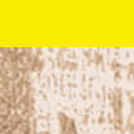
Wijkfestival Hoograven
Muziek
Three little clouds
Wijkfestival Hoograven