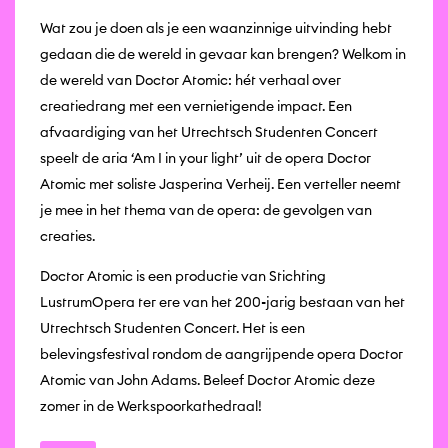
Wat zou je doen als je een waanzinnige uitvinding hebt
gedaan die de wereld in gevaar kan brengen? Welkom in
de wereld van Doctor Atomic: hét verhaal over
creatiedrang met een vernietigende impact. Een
afvaardiging van het Utrechtsch Studenten Concert
speelt de aria ‘Am I in your light’ uit de opera Doctor
Atomic met soliste Jasperina Verheij. Een verteller neemt
je mee in het thema van de opera: de gevolgen van
creaties.
Doctor Atomic is een productie van Stichting
LustrumOpera ter ere van het 200-jarig bestaan van het
Utrechtsch Studenten Concert. Het is een
belevingsfestival rondom de aangrijpende opera Doctor
Atomic van John Adams. Beleef Doctor Atomic deze
zomer in de Werkspoorkathedraal!