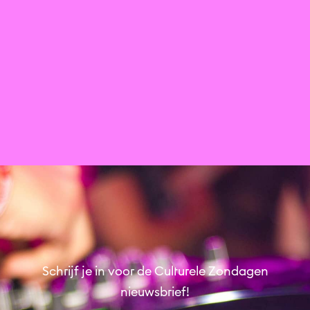
Creative Industrie - PANEL I
Buurtcentrum Oase
Muziek
Spoken word
Schrijf je in voor de Culturele Zondagen
nieuwsbrief!