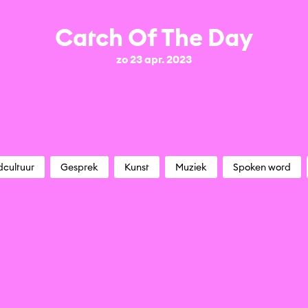
Catch Of The Day
zo 23 apr. 2023
dcultuur
Gesprek
Kunst
Muziek
Spoken word