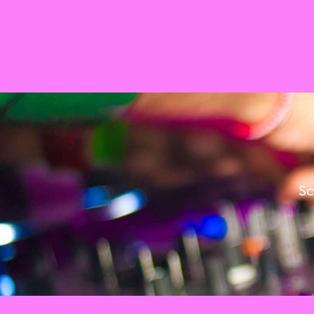
Het Nederlands Film Festival presenteert:
Void Between US
Stadhuis
Film & Beeldcultuur
Sc