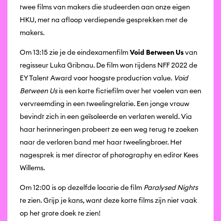
twee films van makers die studeerden aan onze eigen
HKU, met na afloop verdiepende gesprekken met de
makers.
Om 13:15 zie je de eindexamenfilm
Void Between Us
van
regisseur Luka Gribnau. De film won tijdens NFF 2022 de
EY Talent Award voor hoogste production value.
Void
Between Us
is een korte fictiefilm over het voelen van een
vervreemding in een tweelingrelatie. Een jonge vrouw
bevindt zich in een geïsoleerde en verlaten wereld. Via
haar herinneringen probeert ze een weg terug te zoeken
naar de verloren band met haar tweelingbroer. Het
nagesprek is met director of photography en editor Kees
Willems.
Om 12:00 is op dezelfde locatie de film
Paralysed Nights
te zien. Grijp je kans, want deze korte films zijn niet vaak
op het grote doek te zien!