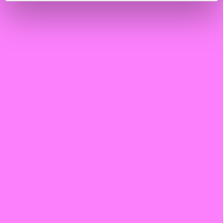
Creative Industrie - PANEL I
Buurtcentrum Oase
Muziek
Spoken word