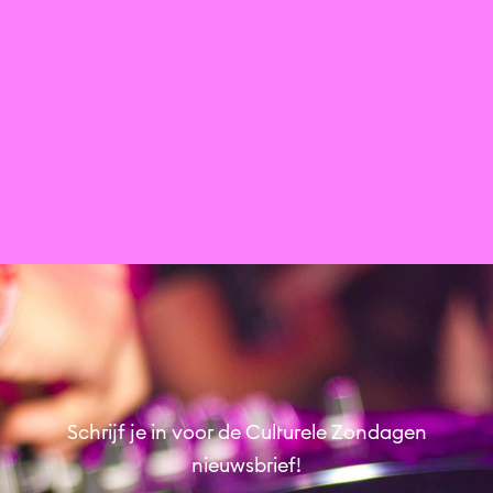
HKU in de Domtoren
Domtoren
Expositie
Kunst
Schrijf je in voor de Culturele Zondagen
nieuwsbrief!