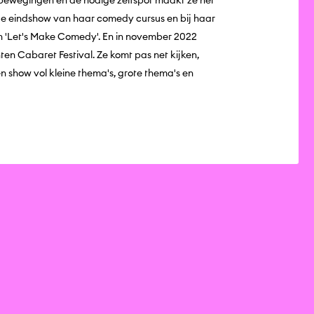
 bewegingen en de nodige zelfspot maakt ze het
 de eindshow van haar comedy cursus en bij haar
an 'Let's Make Comedy'. En in november 2022
ten Cabaret Festival. Ze komt pas net kijken,
 show vol kleine thema's, grote thema's en