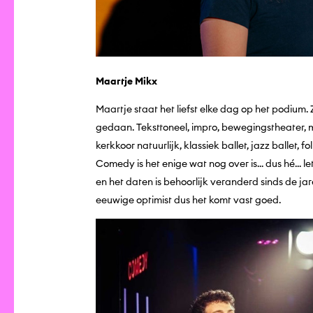
Maartje Mikx
Maartje staat het liefst elke dag op het podium. 
gedaan. Teksttoneel, impro, bewegingstheater, m
kerkkoor natuurlijk, klassiek ballet, jazz ballet, 
Comedy is het enige wat nog over is... dus hé... l
en het daten is behoorlijk veranderd sinds de jar
eeuwige optimist dus het komt vast goed.