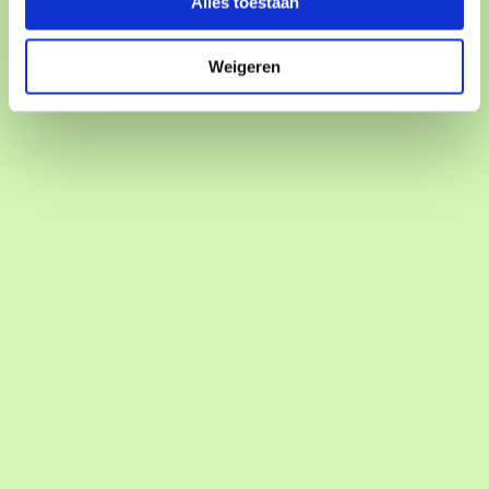
Alles toestaan
Film & Beeldcultuur
Weigeren
Clinic FC Utrecht Vrouwen
Jaarbeursplein
Kids
Bewegen