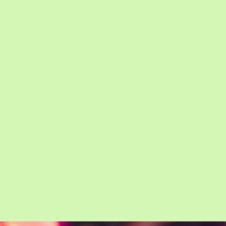
Warbuhl
Jaarbeursplein
Muziek