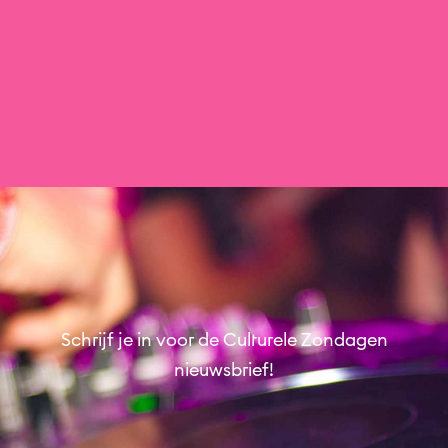
Savannah Bay presenteert Zuilense schrijfster
Vrouwkje Tuinman.
Bibliotheek Zuilen
Schrijf je in voor de Culturele Zondagen
nieuwsbrief!