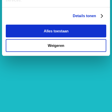
services.
Details tonen
Alles toestaan
Big Dipper BigBand
ZIMIHC Zuilen
Weigeren
Muziek