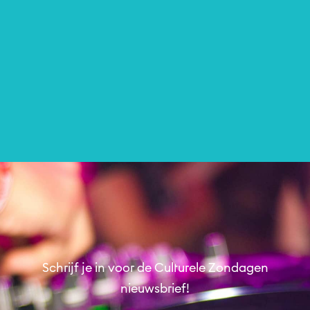
Ismailia concert
Colour Kitchen Podium
Muziek
Schrijf je in voor de Culturele Zondagen
nieuwsbrief!