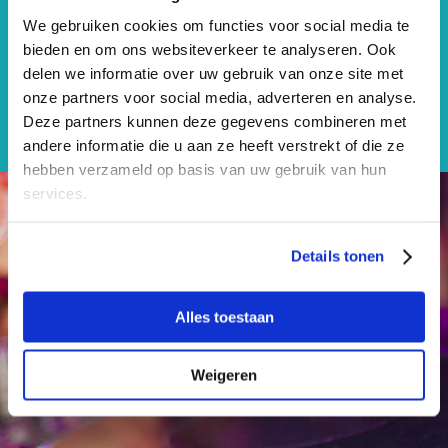
ZIMIHC, Kracht van Zuilen, Dock The Colour Kitchen,
We gebruiken cookies om functies voor social media te
Muziek In De Wijk, Buurthuis Beatrix, TivoliVredenburg
bieden en om ons websiteverkeer te analyseren. Ook
en het Nederlands Film Festival. Houd de website in de
delen we informatie over uw gebruik van onze site met
gaten voor meer informatie.
onze partners voor social media, adverteren en analyse.
Deze partners kunnen deze gegevens combineren met
andere informatie die u aan ze heeft verstrekt of die ze
hebben verzameld op basis van uw gebruik van hun
services.
Details tonen
Alles toestaan
Schrijf je in voor de Culturele Zondagen
nieuwsbrief!
Weigeren