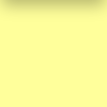
Buitenspelen met de HKU x Theater Kikker: Elise
Slurink- Het Meisje
Janskerkhof
Expositie