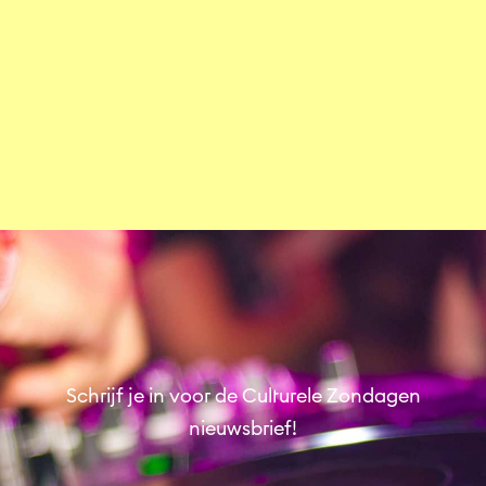
NIAMH
Stadhuis
Muziek
English
Schrijf je in voor de Culturele Zondagen
nieuwsbrief!