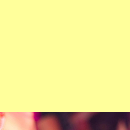
Kunstbende Utrecht presenteert; Muziek
De Kargadoor
Zo 09 jun. 13:00; 15:00
Muziek
English