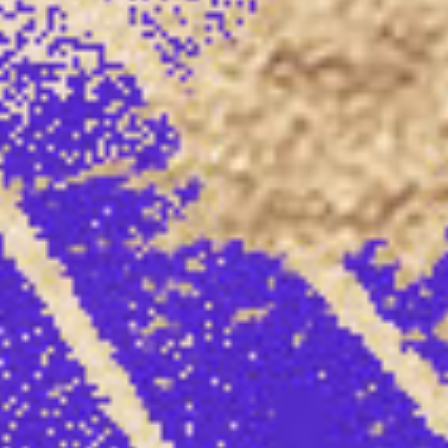
50 jaar gastarbeiders Utrecht
Wijkfestival Kanaleneiland
Film & Beeldcultuur