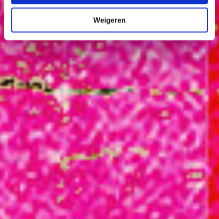
Weigeren
Muziek
Imetlaâ in concert
Wijkfestival Kanaleneiland