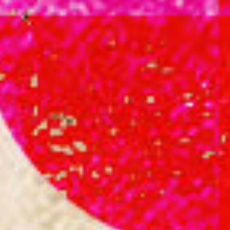
Muziek
Culturele Broedplaats
Kanaleneiland leest!
Wijkfestival Kanaleneiland