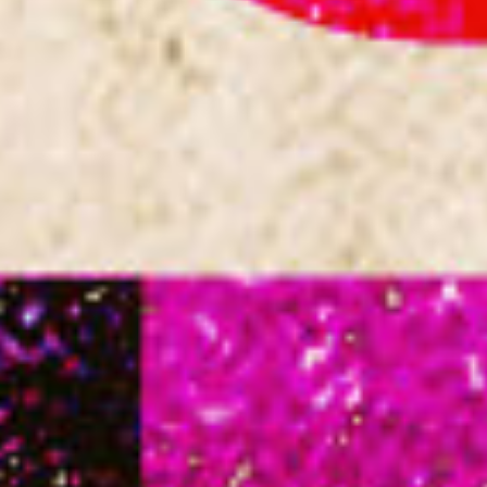
Culturele Broedplaats
Ontplooiing
Marokkaanse pannenkoeken demonstratie
Wijkfestival Kanaleneiland
Culturele Broedplaats